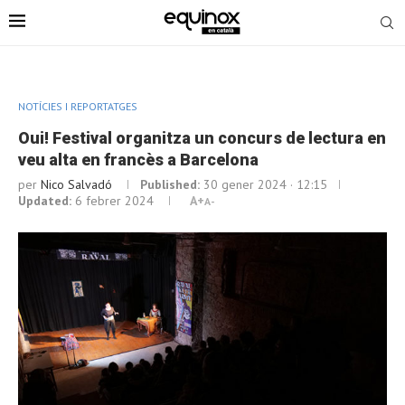
NOTÍCIES I REPORTATGES
Oui! Festival organitza un concurs de lectura en
veu alta en francès a Barcelona
per
Nico Salvadó
Published:
30 gener 2024 · 12:15
Updated:
6 febrer 2024
A+
A-