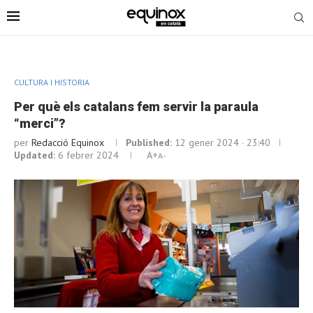
CULTURA I HISTORIA
Per què els catalans fem servir la paraula
“merci”?
per
Redacció Equinox
Published:
12 gener 2024 · 23:40
Updated:
6 febrer 2024
A+
A-