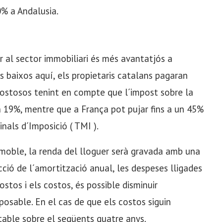
10% a Andalusia.
ir al sector immobiliari és més avantatjós a
s baixos aquí, els propietaris catalans pagaran
costosos tenint en compte que l´impost sobre la
n 19%, mentre que a França pot pujar fins a un 45%
nals d´Imposició ( TMI ).
mmoble, la renda del lloguer serà gravada amb una
ció de l´amortització anual, les despeses lligades
stos i els costos, és possible disminuir
mposable. En el cas de que els costos siguin
utable sobre el següents quatre anys.