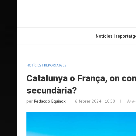
Notícies i reportatg
NOTÍCIES I REPORTATGES
Catalunya o França, on com
secundària?
per
Redacció Equinox
6 febrer 2024 · 10:50
A+
A-