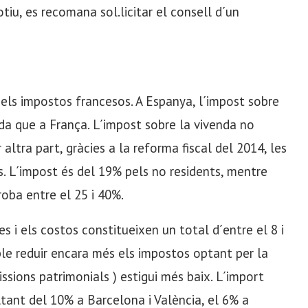
iu, es recomana sol.licitar el consell d´un
els impostos francesos. A Espanya, l´impost sobre
a que a França. L´impost sobre la vivenda no
 altra part, gràcies a la reforma fiscal del 2014, les
. L´impost és del 19% pels no residents, mentre
oba entre el 25 i 40%.
s i els costos constitueixen un total d´entre el 8 i
ble reduir encara més els impostos optant per la
issions patrimonials ) estigui més baix. L´import
ltant del 10% a Barcelona i València, el 6% a