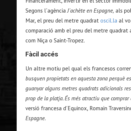
Financerament, invertir en el sector immobil
Segons l´agència
J´achète en Espagne,
als po
Mar, el preu del metre quadrat
oscil.la
al vo
comparació amb el preu del metre quadrat 
com Niça o Saint-Tropez.
Fàcil accés
Un altre motiu pel qual els francesos corre
busquen propietats en aquesta zona perquè est
guanyar alguns metres quadrats adicionals resp
prop de la platja. És més atractiu que comprar 
versió francesa d´Equinox, Romain Traversin
Espagne.