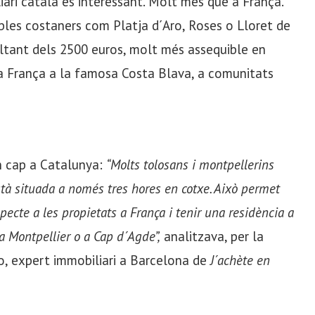
iari català és interessant. Molt més que a França.
bles costaners com Platja d´Aro, Roses o Lloret de
ltant dels 2500 euros, molt més assequible en
a França a la famosa Costa Blava, a comunitats
n cap a Catalunya:
“Molts tolosans i montpellerins
à situada a només tres hores en cotxe. Això permet
ecte a les propietats a França i tenir una residència a
a Montpellier o a Cap d´Agde”,
analitzava, per la
o, expert immobiliari a Barcelona de
J´achète en