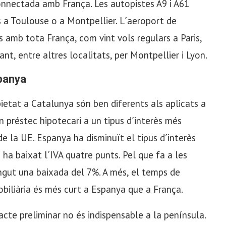
onnectada amb França. Les autopistes A9 i A61
s a Toulouse o a Montpellier. L´aeroport de
amb tota França, com vint vols regulars a Paris,
nt, entre altres localitats, per Montpellier i Lyon.
spanya
ietat a Catalunya són ben diferents als aplicats a
 préstec hipotecari a un tipus d´interès més
de la UE. Espanya ha disminuït el tipus d´interès
 ha baixat l´IVA quatre punts. Pel que fa a les
ingut una baixada del 7%. A més, el temps de
biliària és més curt a Espanya que a França.
acte preliminar no és indispensable a la península.