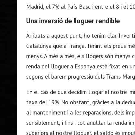
Madrid, el 7% al País Basc i entre el 8 i el 
Una inversió de lloguer rendible
Arribats a aquest punt, ho tenim clar. Invert
Catalunya que a França. Tenint els preus mé
menys. A més a més, els llogers són menys 
renda del lloguer a Espanya està fixat en u
segons el barem progressiu dels Trams Margi
En el cas de que decidim llogar el nostre i
taxa del 19%. No obstant, gràcies a la deduc
al manteniment i a les reparacions, dels impo
sensiblement, i fins i tot anul.lar la renda i
superiors al nostre lloguer, el saldo és imp