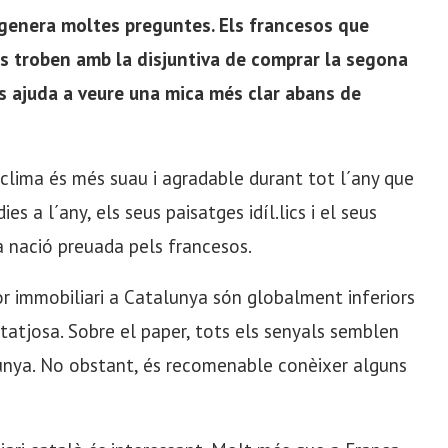
genera moltes preguntes. Els francesos que
 es troben amb la disjuntiva de comprar la segona
s ajuda a veure una mica més clar abans de
clima és més suau i agradable durant tot l´any que
ies a l´any, els seus paisatges idíl.lics i el seus
a nació preuada pels francesos.
or immobiliari a Catalunya són globalment inferiors
ntatjosa. Sobre el paper, tots els senyals semblen
unya. No obstant, és recomenable conèixer alguns