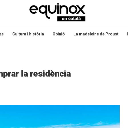
es
Cultura i història
Opinió
La madeleine de Proust
prar la residència