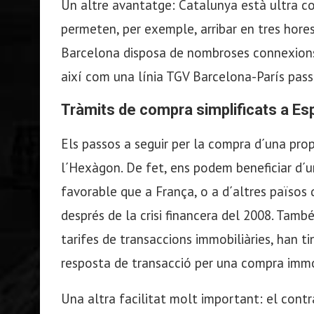
Un altre avantatge: Catalunya està ultra c
permeten, per exemple, arribar en tres hore
Barcelona disposa de nombroses connexions 
així com una línia TGV Barcelona-París passa
Tràmits de compra simplificats a E
Els passos a seguir per la compra d´una prop
l´Hexàgon. De fet, ens podem beneficiar d´un
favorable que a França, o a d´altres països 
després de la crisi financera del 2008. També
tarifes de transaccions immobiliàries, han t
resposta de transacció per una compra immo
Una altra facilitat molt important: el contr