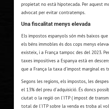
propietat no està hipotecada. Per aquest mot
advocat per evitar contratemps.
Una fiscalitat menys elevada
Els impostos espanyols són més baixos que 
els béns immobles és dos cops menys elevad
existeix, i a França tampoc des del 2023. Per
taxes impositives a Espanya està en descens
que a França la taxa d´impost marginal es tr
Segons les regions, els impostos, les despese
el 13% del preu d´adquisició. És doncs possi
ciutat o la regió on l´ITP ( impost de transm
total de l´ITP sobre la venda es troba al vo