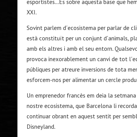
esportistes…És sobre aquesta base que hem 
XXI.
Sovint parlem d´ecosistema per parlar de c
està constituït per un conjunt d´animals, p
amb els altres i amb el seu entorn. Qualsev
provoca inexorablement un canvi de tot l´e
públiques per atreure inversions de tota men
esforcem-nos per alimentar un cercle produ
Un emprenedor francès em deia la setmana p
nostre ecosistema, que Barcelona li recorda
continuar obrant en aquest sentit per sembl
Disneyland.