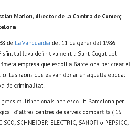
istian Marion, director de la Cambra de Comerç
celona
 38 de
La Vanguardia
del 11 de gener del 1986
s´instal.lava definitivament a Sant Cugat del
 primera empresa que escollia Barcelona per crear el
ció. Les raons que es van donar en aquella època:
a de criminalitat.
 grans multinacionals han escollit Barcelona per
ics i d´altres centres de serveis compartits ( 15
 ). CISCO, SCHNEIDER ELECTRIC, SANOFI o PEPSICO,