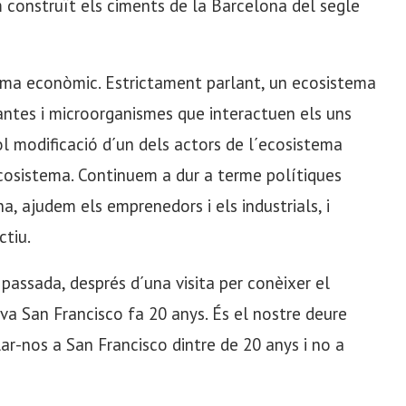
construït els ciments de la Barcelona del segle
lima econòmic. Estrictament parlant, un ecosistema
lantes i microorganismes que interactuen els uns
ol modificació d´un dels actors de l´ecosistema
cosistema. Continuem a dur a terme polítiques
a, ajudem els emprenedors i els industrials, i
ctiu.
assada, després d´una visita per conèixer el
va San Francisco fa 20 anys. És el nostre deure
ar-nos a San Francisco dintre de 20 anys i no a