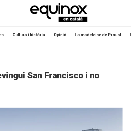
es
Cultura i història
Opinió
La madeleine de Proust
vingui San Francisco i no