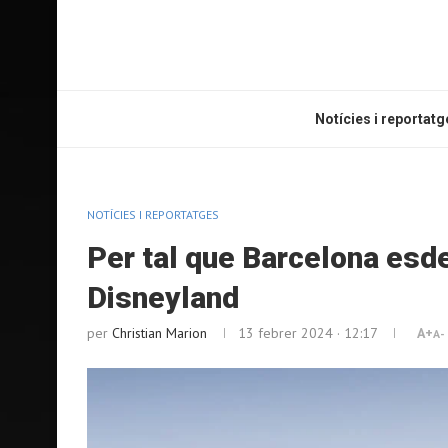
Notícies i reportatg
NOTÍCIES I REPORTATGES
Per tal que Barcelona esde
Disneyland
per
Christian Marion
13 febrer 2024 · 12:17
A+
A-