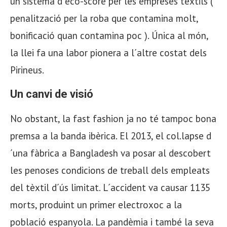
un sistema d´eco-score per les empreses tèxtils (
penalització per la roba que contamina molt,
bonificació quan contamina poc ). Única al món,
la llei fa una labor pionera a l´altre costat dels
Pirineus.
Un canvi de visió
No obstant, la fast fashion ja no té tampoc bona
premsa a la banda ibèrica. El 2013, el col.lapse d
´una fàbrica a Bangladesh va posar al descobert
les penoses condicions de treball dels empleats
del tèxtil d´ús limitat. L´accident va causar 1135
morts, produint un primer electroxoc a la
població espanyola. La pandèmia i també la seva