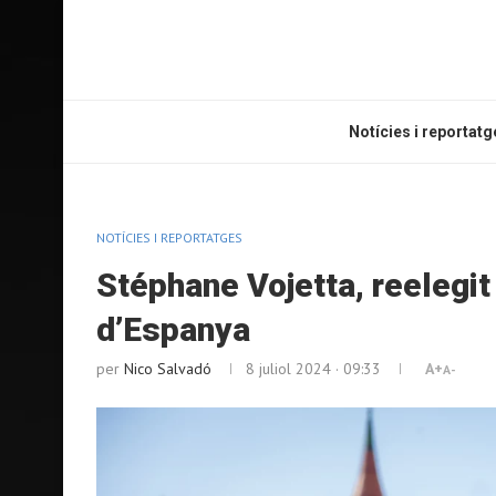
Notícies i reportatg
NOTÍCIES I REPORTATGES
Stéphane Vojetta, reelegit
d’Espanya
per
Nico Salvadó
8 juliol 2024 · 09:33
A+
A-