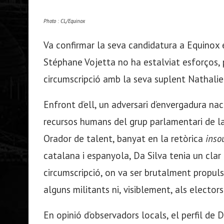
Photo : CL/Equinox
Va confirmar la seva candidatura a Equinox e
Stéphane Vojetta no ha estalviat esforços, p
circumscripció amb la seva suplent Nathalie
Enfront d’ell, un adversari d’envergadura na
recursos humans del grup parlamentari de la
Orador de talent, banyat en la retòrica
inso
catalana i espanyola, Da Silva tenia un cla
circumscripció, on va ser brutalment propul
alguns militants ni, visiblement, als electors
En opinió d’observadors locals, el perfil de