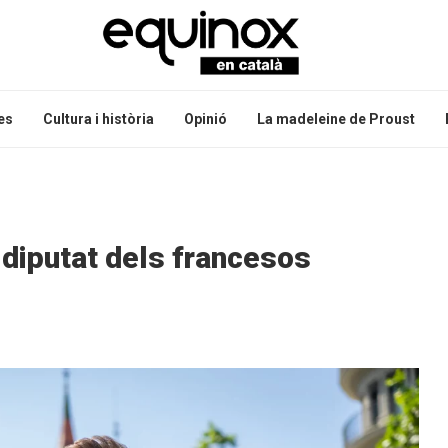
es
Cultura i història
Opinió
La madeleine de Proust
 diputat dels francesos