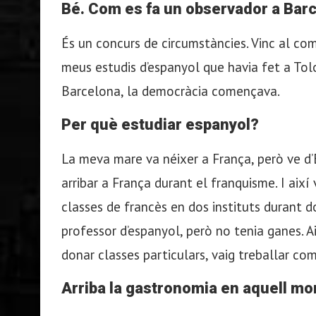
Bé. Com es fa un observador a Bar
És un concurs de circumstàncies. Vinc al c
meus estudis d’espanyol que havia fet a To
Barcelona, la democràcia començava.
Per què estudiar espanyol?
La meva mare va néixer a França, però ve d’
arribar a França durant el franquisme. I així 
classes de francès en dos instituts durant d
professor d’espanyol, però no tenia ganes. A
donar classes particulars, vaig treballar c
Arriba la gastronomia en aquell m