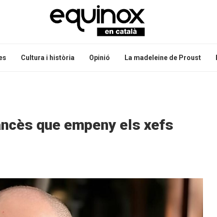
es
Cultura i història
Opinió
La madeleine de Proust
francès que empeny els xefs