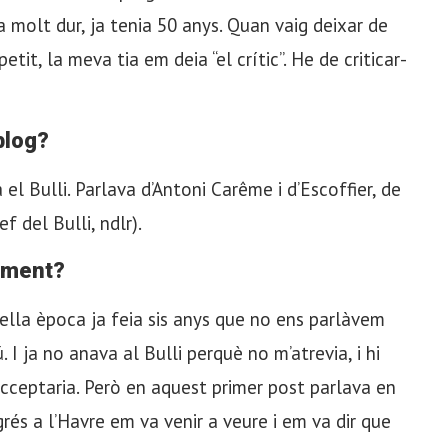
a molt dur, ja tenia 50 anys. Quan vaig deixar de
etit, la meva tia em deia “el crític”. He de criticar-
blog?
 el Bulli. Parlava d’Antoni Carême i d’Escoffier, de
f del Bulli, ndlr).
moment?
ella època ja feia sis anys que no ens parlàvem
 I ja no anava al Bulli perquè no m’atrevia, i hi
cceptaria. Però en aquest primer post parlava en
rés a l’Havre em va venir a veure i em va dir que