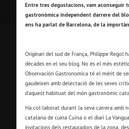
Entre tres degustacions, vam aconseguir tr
gastronòmica independent darrere del blo
ens ha parlat de Barcelona, de la importànc
Originari del sud de França, Philippe Regol
dècades en el seu blog. No és el més estèti
Observación Gastronomica té el mèrit de ser 
gaudeixen amb delectació de les seves crítiq
d’aquest habituat del món gastronòmic cata
Ha col·laborat durant la seva carrera amb 
catalana de cuina Cuína o el diari La Vangu
invitacions dels restauradors de la zona, desi