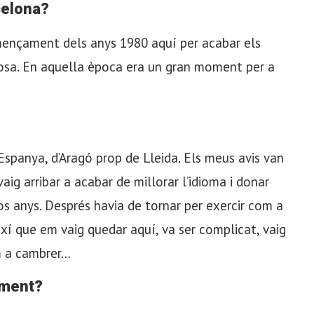
celona?
omençament dels anys 1980 aquí per acabar els
losa. En aquella època era un gran moment per a
Espanya, d’Aragó prop de Lleida. Els meus avis van
vaig arribar a acabar de millorar l’idioma i donar
os anys. Després havia de tornar per exercir com a
ixí que em vaig quedar aquí, va ser complicat, vaig
om a cambrer…
oment?