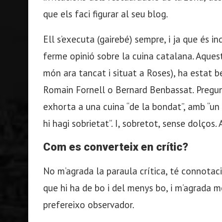
que els faci figurar al seu blog.
Ell s’executa (gairebé) sempre, i ja que és i
ferme opinió sobre la cuina catalana. Aquest 
món ara tancat i situat a Roses), ha estat b
Romain Fornell o Bernard Benbassat. Pregunt
exhorta a una cuina “de la bondat”, amb “un t
hi hagi sobrietat”. I, sobretot, sense dolços.
Com es converteix en crític?
No m’agrada la paraula crítica, té connotacio
que hi ha de bo i del menys bo, i m’agrada m
prefereixo observador.