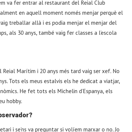
 em va fer entrar al restaurant del Reial Club
inalment en aquell moment només menjar perquè el
vaig treballar allà i es podia menjar el menjar del
mps, als 30 anys, també vaig fer classes a l’escola
l Reial Marítim i 20 anys més tard vaig ser xef. No
s. Tots els meus estalvis els he dedicat a viatjar,
onòmics. He fet tots els Michelin d’Espanya, els
eu hobby.
observador?
etari i se’ns va preguntar si volíem marxar o no. Jo