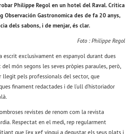
obar Philippe Regol en un hotel del Raval. Crítica
g Observación Gastronomica des de fa 20 anys,
ia dels sabons, i de menjar, és clar.
Foto : Philippe Regol
 ha escrit exclusivament en espanyol durant dues
c del món segons les seves pròpies paraules, però,
llegit pels professionals del sector, que
ues finament redactades i de l’ull d’historiador
là.
nombroses revistes de renom com la revista
ardia. Respectat en el medi, rep regularment
tjant que l’ex xef vingui a degustar els seus plats i