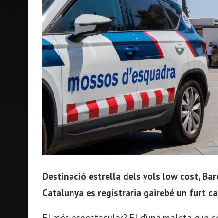
Destinació estrella dels vols low cost, Bar
Catalunya es registraria gairebé un furt c
El més espectacular? El d’una maleta que con