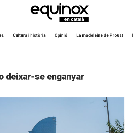
es
Cultura i història
Opinió
La madeleine de Proust
no deixar-se enganyar