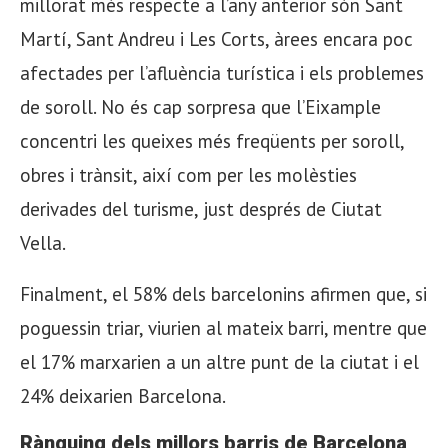
millorat més respecte a l’any anterior són Sant
Martí, Sant Andreu i Les Corts, àrees encara poc
afectades per l’afluència turística i els problemes
de soroll. No és cap sorpresa que l’Eixample
concentri les queixes més freqüents per soroll,
obres i trànsit, així com per les molèsties
derivades del turisme, just després de Ciutat
Vella.
Finalment, el 58% dels barcelonins afirmen que, si
poguessin triar, viurien al mateix barri, mentre que
el 17% marxarien a un altre punt de la ciutat i el
24% deixarien Barcelona.
Rànquing dels millors barris de Barcelona