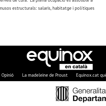
erveis de cura. “La plena ocupació és assolible a
usos estructurals: salaris, habitatge i polítiques
Opinió
La madeleine de Proust
Equinox.cat què