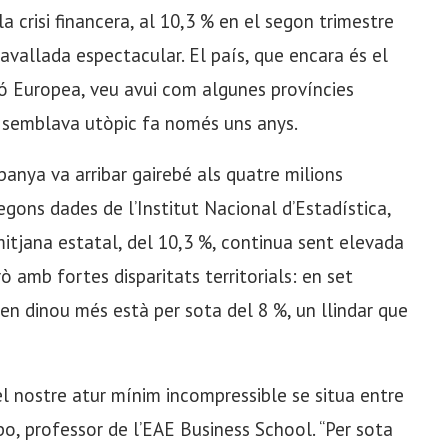
a crisi financera, al 10,3 % en el segon trimestre
davallada espectacular. El país, que encara és el
ó Europea, veu avui com algunes províncies
e semblava utòpic fa només uns anys.
anya va arribar gairebé als quatre milions
egons dades de l’Institut Nacional d’Estadística,
mitjana estatal, del 10,3 %, continua sent elevada
 amb fortes disparitats territorials: en set
 i en dinou més està per sota del 8 %, un llindar que
l nostre atur mínim incompressible se situa entre
o, professor de l’EAE Business School. “Per sota