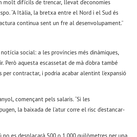
ón molt difícils de trencar, llevat d’economies
po. “A Itàlia, la bretxa entre el Nord i el Sud és
actura continua sent un fre al desenvolupament.”
notícia social: a les províncies més dinàmiques,
mir. Però aquesta escassetat de mà d’obra també
 per contractar, i podria acabar alentint l’expansió
yol, començant pels salaris. “Si les
gen, la baixada de l’atur corre el risc d’estancar-
ú no es desplaçarà 500 o 1.000 quilòmetres per una