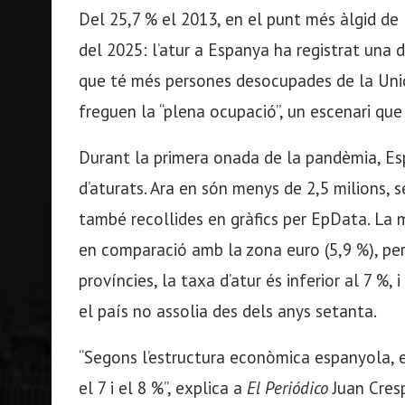
Del 25,7 % el 2013, en el punt més àlgid de l
del 2025: l’atur a Espanya ha registrat una 
que té més persones desocupades de la Uni
freguen la “plena ocupació”, un escenari qu
Durant la primera onada de la pandèmia, Esp
d’aturats. Ara en són menys de 2,5 milions, s
també recollides en gràfics per EpData. La 
en comparació amb la zona euro (5,9 %), però
províncies, la taxa d’atur és inferior al 7 %,
el país no assolia des dels anys setanta.
“Segons l’estructura econòmica espanyola, e
el 7 i el 8 %”, explica a
El Periódico
Juan Cresp