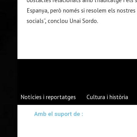
obstacles relacionats amb l’habitatge i els s
Espanya, però només si resolem els nostres n
socials”, conclou Unai Sordo.
Notícies i reportatges
Cultura i història
Amb el suport de :