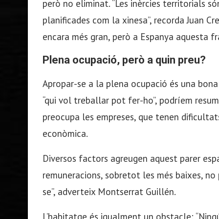
però no eliminat. “Les inèrcies territorials s
planificades com la xinesa”, recorda Juan Cres
encara més gran, però a Espanya aquesta fr
Plena ocupació, però a quin preu?
Apropar-se a la plena ocupació és una bona 
“qui vol treballar pot fer-ho”, podríem resu
preocupa les empreses, que tenen dificultats
econòmica.
Diversos factors agreugen aquest parer espan
remuneracions, sobretot les més baixes, no pu
se”, adverteix Montserrat Guillén.
L’habitatge és igualment un obstacle: “Ning