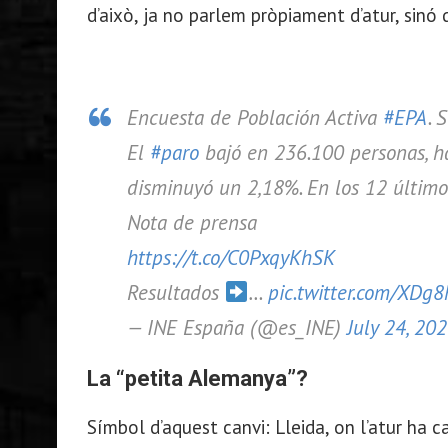
d’això, ja no parlem pròpiament d’atur, sinó 
Encuesta de Población Activa
#EPA
. 
El
#paro
bajó en 236.100 personas, ha
disminuyó un 2,18%. En los 12 últim
Nota de prensa
https://t.co/C0PxqyKhSK
Resultados
…
pic.twitter.com/XDg
— INE España (@es_INE)
July 24, 20
La “petita Alemanya”?
Símbol d’aquest canvi: Lleida, on l’atur ha c