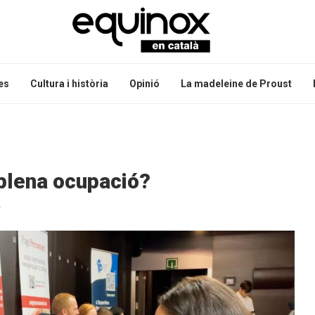
es
Cultura i història
Opinió
La madeleine de Proust
 plena ocupació?
-