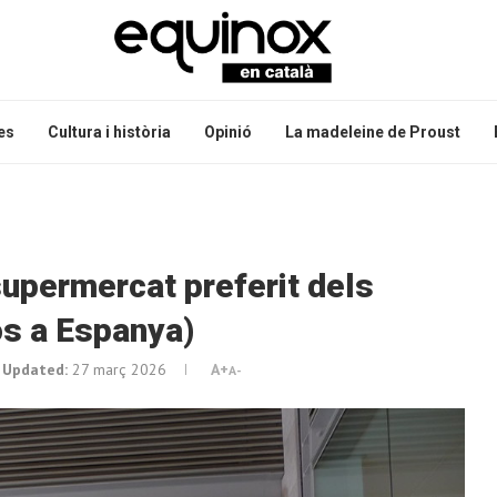
es
Cultura i història
Opinió
La madeleine de Proust
upermercat preferit dels
os a Espanya)
Updated:
27 març 2026
A+
A-