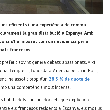
gues eficients i una experiència de compra
 clarament la gran distribució a Espanya. Amb
dona s’ha imposat com una evidència per a
iats francesos.
preferit sovint genera debats apassionats. Així i
na. L’empresa, fundada a València per Juan Roig,
nt, ha assolit prop d’un
28,5 % de quota de
s amb una competència molt intensa.
ls hàbits dels consumidors els que expliquen
o entre els francesos residents a Espanya, els motius