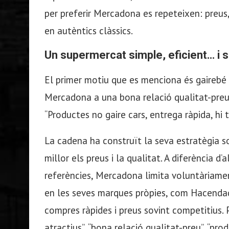
per preferir Mercadona es repeteixen: preus,
en autèntics clàssics.
Un supermercat simple, eficient… i 
El primer motiu que es menciona és gairebé 
Mercadona a una bona relació qualitat-preu.
“Productes no gaire cars, entrega ràpida, hi 
La cadena ha construït la seva estratègia sob
millor els preus i la qualitat. A diferència d
referències, Mercadona limita voluntàriame
en les seves marques pròpies, com Hacendado
compres ràpides i preus sovint competitius. P
atractius”, “bona relació qualitat-preu”, “p