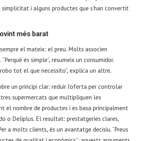
 simplicitat i alguns productes que s’han convertit
sovint més barat
sempre el mateix: el preu. Molts associen
 “Perquè és simple”, resumeix un consumidor.
trobo tot el que necessito”, explica un altre.
re un principi clar: reduir l’oferta per controlar
’altres supermercats que multipliquen les
nt el nombre de productes i es basa principalment
 o Deliplus. El resultat: prestatgeries clares,
er a molts clients, és un avantatge decisiu. “Preus
roductes de qualitat i econòmics”: aquests arguments