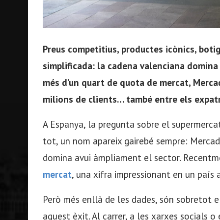
Preus competitius, productes icònics, boti
simplificada: la cadena valenciana domina
més d’un quart de quota de mercat, Merca
milions de clients… també entre els expatr
A Espanya, la pregunta sobre el supermercat 
tot, un nom apareix gairebé sempre: Mercado
domina avui àmpliament el sector. Recentme
mercat
, una xifra impressionant en un paí
Però més enllà de les dades, són sobretot e
aquest èxit. Al carrer, a les xarxes socials 