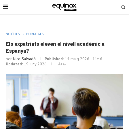
NOTÍCIES I REPORTATGES
Els expatriats eleven el nivell acadèmic a
Espanya?
per
Nico Salvadó
Published:
14 maig 2026 · 11:46
Updated:
19 juny 2026
A+
A-