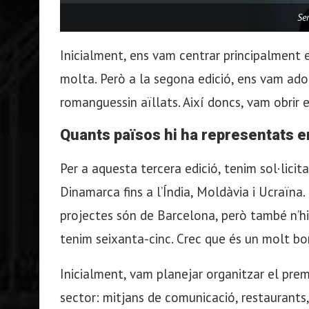
Se
Inicialment, ens vam centrar principalment e
molta. Però a la segona edició, ens vam ado
romanguessin aïllats. Així doncs, vam obrir e
Quants països hi ha representats ent
Per a aquesta tercera edició, tenim sol·licit
Dinamarca fins a l’Índia, Moldàvia i Ucraïna.
projectes són de Barcelona, ​​però també n’h
tenim seixanta-cinc. Crec que és un molt bo
Inicialment, vam planejar organitzar el pre
sector: mitjans de comunicació, restaurants,