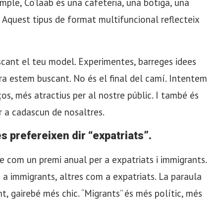
emple, Co’laab és una cafeteria, una botiga, una
Aquest tipus de format multifuncional reflecteix
scant el teu model. Experimentes, barreges idees
cara estem buscant. No és el final del camí. Intentem
s, més atractius per al nostre públic. I també és
 a cadascun de nosaltres.
s prefereixen dir “expatriats”.
te com un premi anual per a expatriats i immigrants.
 a immigrants, altres com a expatriats. La paraula
, gairebé més chic. “Migrants” és més polític, més