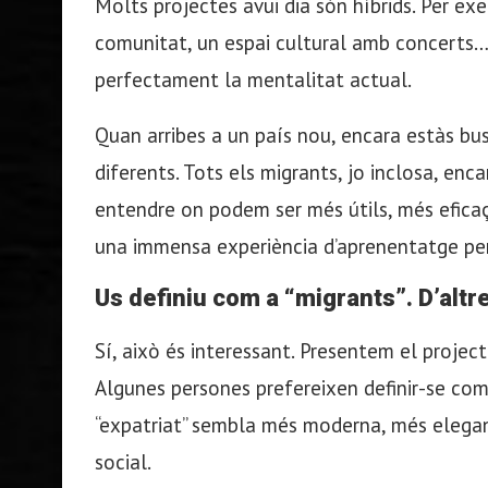
Molts projectes avui dia són híbrids. Per ex
comunitat, un espai cultural amb concerts… 
perfectament la mentalitat actual.
Quan arribes a un país nou, encara estàs bu
diferents. Tots els migrants, jo inclosa, en
entendre on podem ser més útils, més eficaço
una immensa experiència d’aprenentatge per
Us definiu com a “migrants”. D’altre
Sí, això és interessant. Presentem el projec
Algunes persones prefereixen definir-se com
“expatriat” sembla més moderna, més elegant
social.