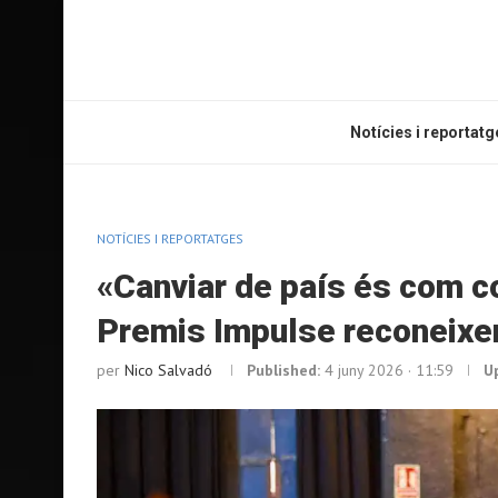
Notícies i reportatg
NOTÍCIES I REPORTATGES
«Canviar de país és com co
Premis Impulse reconeixen
per
Nico Salvadó
Published:
4 juny 2026 · 11:59
U