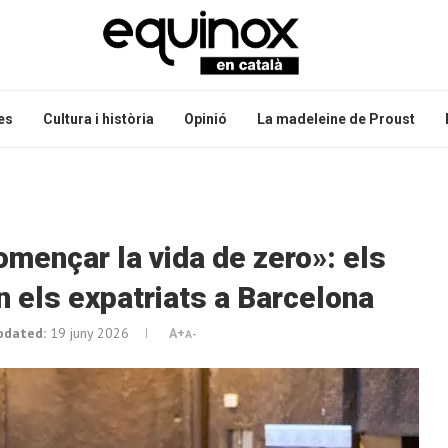
es
Cultura i història
Opinió
La madeleine de Proust
mençar la vida de zero»: els
 els expatriats a Barcelona
pdated:
19 juny 2026
A+
A-