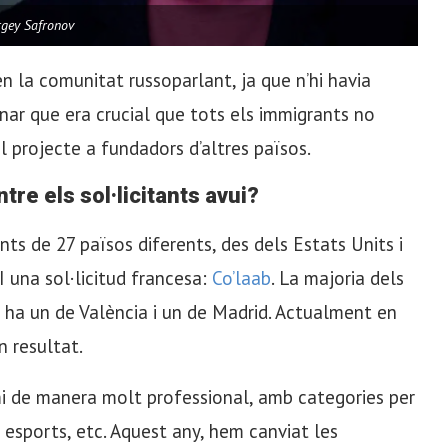
rgey Safronov
n la comunitat russoparlant, ja que n’hi havia
nar que era crucial que tots els immigrants no
l projecte a fundadors d’altres països.
re els sol·licitants avui?
ants de 27 països diferents, des dels Estats Units i
 I una sol·licitud francesa:
Co’laab
. La majoria dels
i ha un de València i un de Madrid. Actualment en
n resultat.
mi de manera molt professional, amb categories per
 esports, etc. Aquest any, hem canviat les