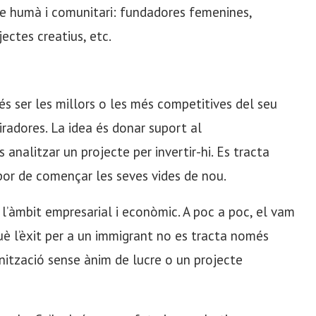
te humà i comunitari: fundadores femenines,
ectes creatius, etc.
s ser les millors o les més competitives del seu
iradores. La idea és donar suport al
nalitzar un projecte per invertir-hi. Es tracta
 por de començar les seves vides de nou.
 l’àmbit empresarial i econòmic. A poc a poc, el vam
què l’èxit per a un immigrant no es tracta només
ització sense ànim de lucre o un projecte