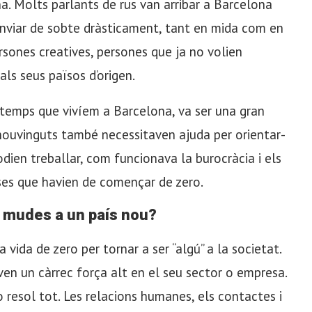
ïna. Molts parlants de rus van arribar a Barcelona
canviar de sobte dràsticament, tant en mida com en
rsones creatives, persones que ja no volien
als seus països d’origen.
temps que vivíem a Barcelona, ​​va ser una gran
nouvinguts també necessitaven ajuda per orientar-
dien treballar, com funcionava la burocràcia i els
ses que havien de començar de zero.
 mudes a un país nou?
vida de zero per tornar a ser “algú” a la societat.
aven un càrrec força alt en el seu sector o empresa.
 ho resol tot. Les relacions humanes, els contactes i