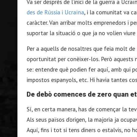
Va ser després de l’inici de la guerra a Ucra
des de Rússia i Ucraïna
, i la comunitat va 
caràcter. Van arribar molts emprenedors i pe
suportar la situació o que ja no volien viure 
Per a aquells de nosaltres que feia molt de 
oportunitat per conèixer-los. Però aquests 
se: entendre què podien fer aquí, amb qui po
impostos espanyols, etc. Hi havia tantes co
De debò comences de zero quan et
Sí, en certa manera, has de començar la teva 
Als seus països d’origen, la majoria ja ocup
Aquí, fins i tot si tens diners o estalvis, no